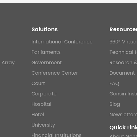
Solutions
Resource
International Conference
360° Virtua
Parliaments
Technical 
 Array
Government
Research 
Conference Center
Document 
Court
FAQ
Corporate
Gonsin Inst
Hospital
Blog
Hotel
Newsletter
University
Quick Lin
Financial Institutions
About Gons