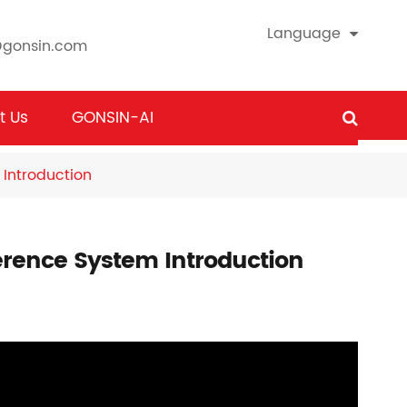
Language
@gonsin.com
t Us
GONSIN-AI
Introduction
rence System Introduction