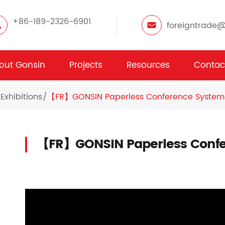
+86-189-2326-6901
foreigntrade
out Gonsin
Projects
Resources
Contac
Exhibitions
【FR】GONSIN Paperless Conference System 
【FR】GONSIN Paperless Confe