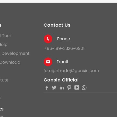
s
Contact Us
l Tour
Phone

Help
+86-189-2326-6901
& Development
Email
Download

foreigntrade@gonsin.com
Gonsin Official
itute





s
ks
in